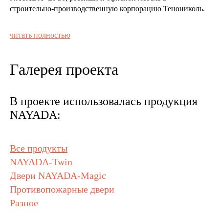
строительно-производственную корпорацию Тенониколь.
На нескольких этажах были установлены стеклянные
читать полностью
перегородки с шумоизоляцией NAYADA-Twin.
Остекление выполнено из двойного 10 мм закаленного
стекла, перегородка позволяет формировать стеклянные
Галерея проекта
стены. Тонкий и прочный алюминиевый профиль
толщиной 76 мм позволяет надежно зафиксировать стекла.
В проекте использовалась продукция
NAYADA:
Все продукты
NAYADA-Twin
Двери NAYADA-Magic
Противопожарные двери
Разное