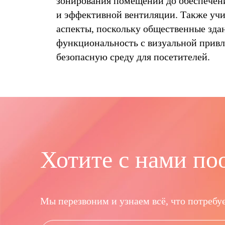
зонирования помещений до обеспечен
и эффективной вентиляции. Также уч
аспекты, поскольку общественные зда
функциональность с визуальной привл
безопасную среду для посетителей.
Хотите с нами по
Мы перезвоним и узнаем всё, что потребуе