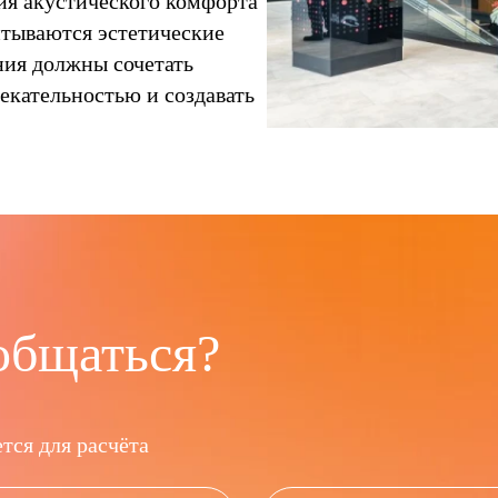
ия акустического комфорта
итываются эстетические
ния должны сочетать
екательностью и создавать
общаться?
тся для расчёта