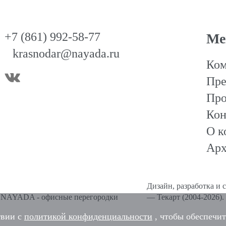
+7 (861) 992-58-77
Ме
krasnodar@nayada.ru
Ком
Пре
Про
Кон
О к
Арх
Дизайн
,
разработка и 
6 NAYADA - офисные перегородки
—
Текарт
(2004-2026).
твии с
политикой конфиденциальности
, чтобы обеспечит