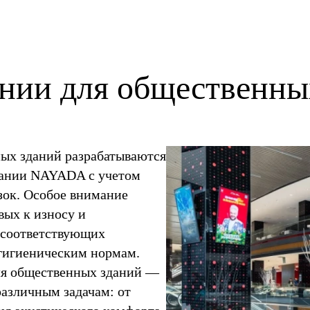
ании для общественны
ых зданий разрабатываются
пании NAYADA с учетом
ок. Особое внимание
вых к износу и
 соответствующих
 гигиеническим нормам.
ля общественных зданий —
различным задачам: от