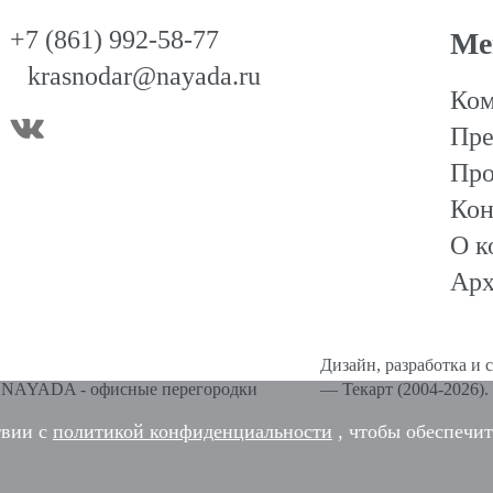
+7 (861) 992-58-77
Ме
krasnodar@nayada.ru
Ком
Пре
Про
Кон
О к
Арх
Дизайн
,
разработка и 
6 NAYADA - офисные перегородки
—
Текарт
(2004-2026).
твии с
политикой конфиденциальности
, чтобы обеспечит