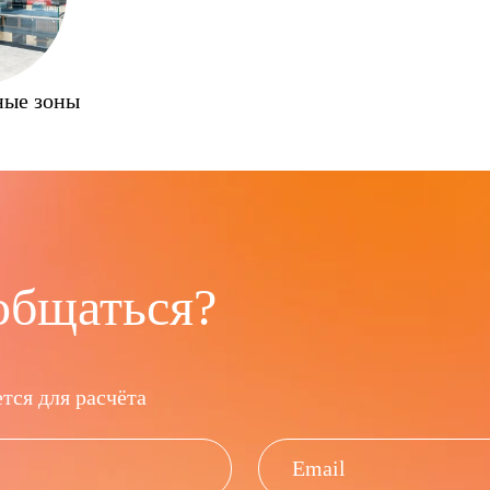
ные зоны
общаться?
тся для расчёта