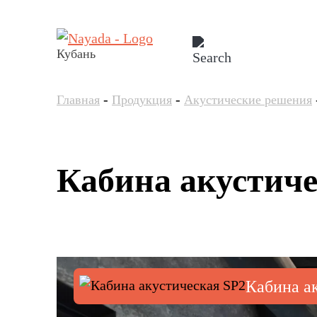
Кубань
-
-
Главная
Продукция
Акустические решения
Кабина акустиче
Кабина а