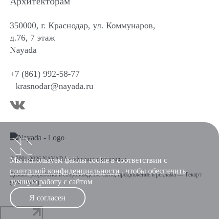
Архитекторам
350000, г. Краснодар, ул. Коммунаров,
д.76, 7 этаж
Nayada
+7 (861) 992-58-77
krasnodar@nayada.ru
© 2001-2026 NAYADA - офисные перегородки
Мы используем файлы cookie в соответствии с
политикой конфиденциальности
, чтобы обеспечить
Дизайн
,
разработка и сопровождение сайта
,
продвижение и реклама
—
Текарт
лучшую работу с сайтом
(2004-2026).
Я согласен