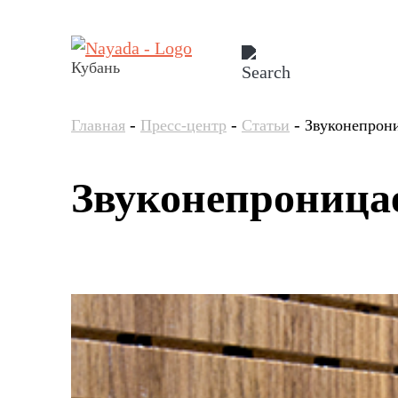
Кубань
-
-
-
Главная
Пресс-центр
Статьи
Звуконепрони
Звуконепроницае