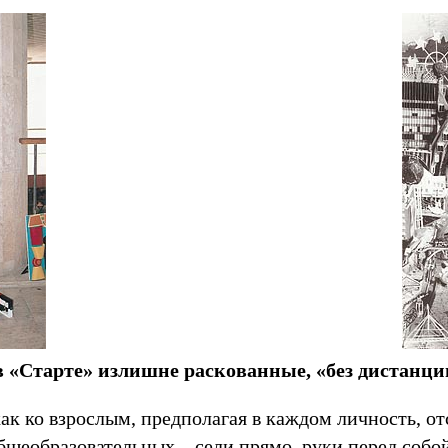
в «Старте» излишне раскованные, «без дистанц
 как ко взрослым, предполагая в каждом личность, 
бщеобразовательных – сели прямо, руки перед собо