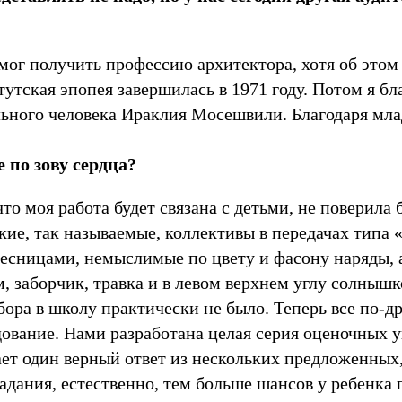
мог получить профессию архитектора, хотя об этом
ская эпопея завершилась в 1971 году. Потом я бла
льного человека Ираклия Мосешвили. Благодаря мла
 по зову сердца?
что моя работа будет связана с детьми, не поверила
ские, так называемые, коллективы в передачах типа 
есницами, немыслимые по цвету и фасону наряды, а 
, заборчик, травка и в левом верхнем углу солнышк
тбора в школу практически не было. Теперь все по-
ование. Нами разработана целая серия оценочных у
ает один верный ответ из нескольких предложенных,
задания, естественно, тем больше шансов у ребенка 