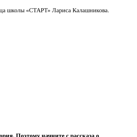
ица школы «СТАРТ» Лариса Калашникова.
ория. Поэтому начните с рассказа о