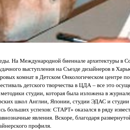
победы. На Международной биеннале архитектуры 
 удачного выступления на Съезде дизайнеров в Харь
ровых комнат в Детском Онкологическом центре п
естиваль детского творчества в ЦДА – все это осущ
методики студии, которая была изложена в журна
ских школ Англии, Японии, студии ЭДАС и студии 
сь больших успехов: СТАРТ» оказался в ряду изве
внозначные явления. Вскоре, благодаря развернуто
айнерского профиля.