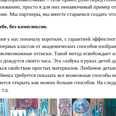
разованию, просто я для них ненавязчивый пример о
ие. Мы партнеры, мы вместе стараемся создать что 
бе, без комплексов.
ания у нас поначалу короткие, с гарантией эффектн
 первых классов от академических способов изобра
, всевозможные оттиски. Такой метод освобождает 
 дождутся своего часа. Эта «азбука в руках детей 
ться свойствам простых материалов. Любимое детьм
бенка требуется показать все возможные способы и
чется открыть как можно больше способов. На след
т.д.