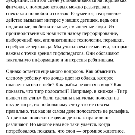
декорации. На этой сцене устанавливаются на подставках
фигурки, с помощью которых можно разыгрывать
спектакли по любой из сказок. Разумеется, театральное
действо вызывает интерес у наших детишек, ведь они
подвижные, любознательные, смышленые люди. Из
производственных новшеств назову перфорирование,
выборочный лак, аппликативные технологии, перышки,
серебряные зеркальца. Мы учитываем все мелочи, которые
важны с точки зрения тифлопедагога. Они обогащают
тактильную информацию и интересны ребятишкам.
Однако остается еще много вопросов. Как объяснить
слепому ребенку, что дождь идет из облака, которое
плавает высоко в небе? Как рыбка резвится в воде? Как
показать, что тигр полосатый? Например, в книжке «Тигр
вышел погулять» были сделаны выпуклые полоски на
шкуре тигра, но по большому счету это не совсем
правильно, так как на самом деле полосатость не рельефна.
А цветные полоски незрячие дети как правило не
различают. Но многое нам все-таки удается. Когда
потребовалось показать, что слон — огромное животное,