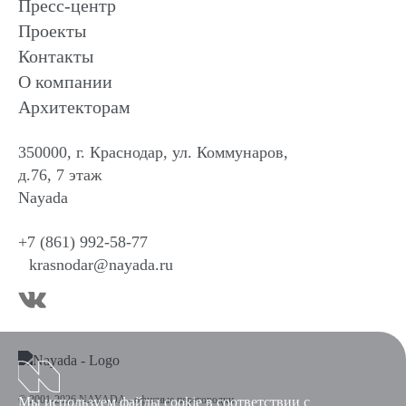
Пресс-центр
Проекты
Контакты
О компании
Архитекторам
350000, г. Краснодар, ул. Коммунаров,
д.76, 7 этаж
Nayada
+7 (861) 992-58-77
krasnodar@nayada.ru
© 2001-2026 NAYADA - офисные перегородки
Мы используем файлы cookie в соответствии с