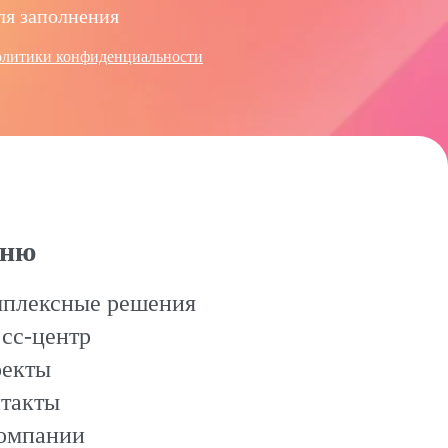
ля заполнения
олитики конфиденциальности
ню
плексные решения
сс-центр
екты
такты
омпании